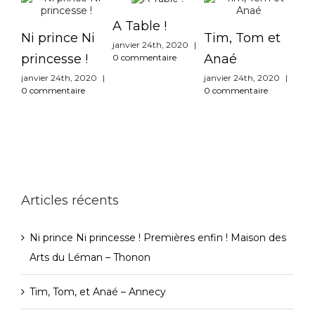
A Table !
Ni prince Ni
Tim, Tom et
janvier 24th, 2020
|
Fau
princesse !
Anaé
0 commentaire
int
janvier 24th, 2020
|
janvier 24th, 2020
|
0 commentaire
0 commentaire
Bel
do
déce
|
0
Articles récents
Ni prince Ni princesse ! Premières enfin ! Maison des
Arts du Léman – Thonon
Tim, Tom, et Anaé – Annecy