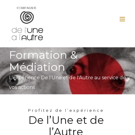
Passer
au
contenu
Formation &
Médiation
L'expérience De l'Une et de l'Autre au service de
vos actions
Profitez de l’expérience
De l’Une et de
l’Autre