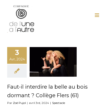
Passer
au
contenu
3
Avr, 2024
Faut-il interdire la belle au bois
dormant ? Collège Flers (61)
Par
Zoé Pujol
|
avril 3rd, 2024
|
Spectacle