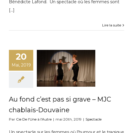
Bénédicte Lafond. Un spectacle où les femmes sont
[...]
Lire la suite
20
Mai, 2019
Au fond c’est pas si grave – MJC
chablais-Douvaine
Par
Cie De l'Une à l'Autre
|
mai 20th, 2019
|
Spectacle
Un spectacle sur les femmes où l'humour et le tragique