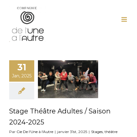
Passer
au
contenu
31
Jan, 2025
Stage Théâtre Adultes / Saison
2024-2025
Par
Cie De l'Une à l'Autre
|
janvier 31st, 2025
|
Stages
,
théâtre