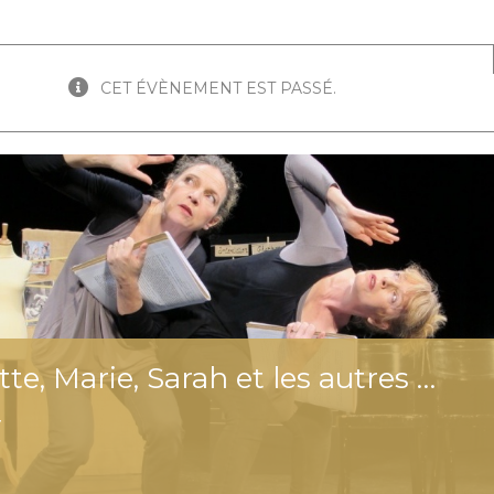
CET ÉVÈNEMENT EST PASSÉ.
te, Marie, Sarah et les autres …
y