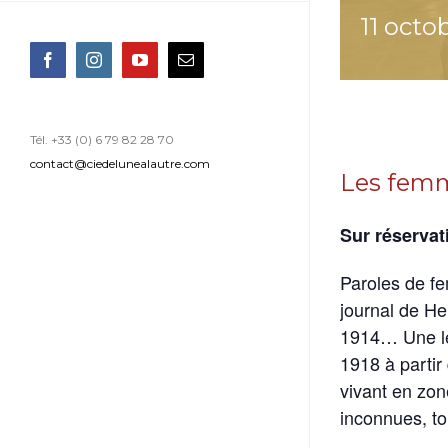
11 octo
Facebook
Instagram
YouTube
Email
Tél. +33 (0) 6 79 82 28 70
contact@ciedelunealautre.com
Les femm
Sur réservat
Paroles de f
journal de He
1914… Une le
1918 à partir
vivant en zo
inconnues, t