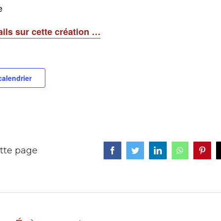
e
ails sur cette création …
calendrier
tte page
Facebook
Twitter
LinkedIn
WhatsApp
Pinte