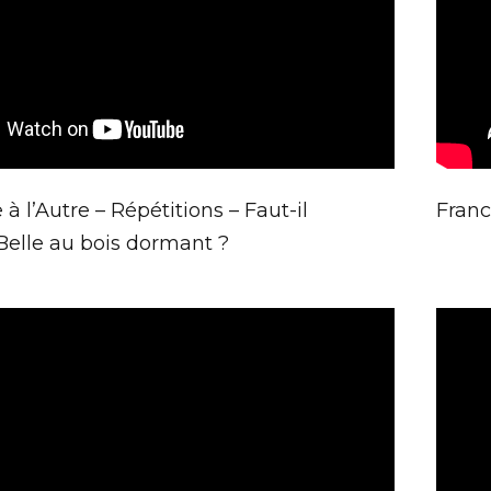
 à l’Autre – Répétitions – Faut-il
Franc
 Belle au bois dormant ?