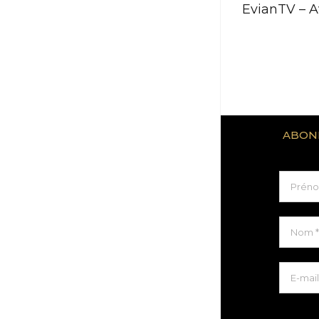
EvianTV – A
ABON