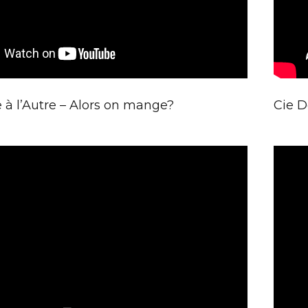
e à l’Autre – Alors on mange?
Cie D