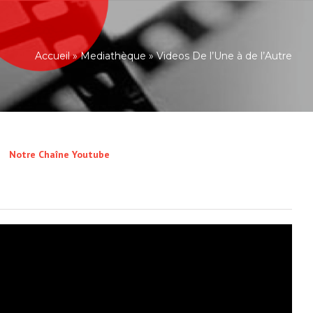
Accueil
»
Mediathèque
»
Videos De l’Une à de l’Autre
Notre Chaîne Youtube