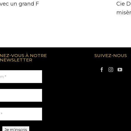
vec un grand F
Cie D
misè
NEZ-VOUS À NOTRE
SUIVEZ-NOUS
NEWSLETTER