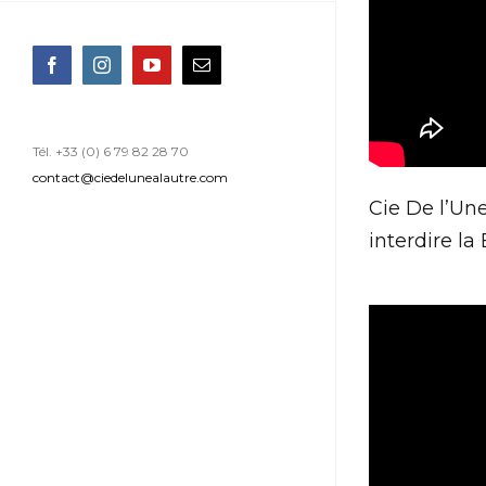
Facebook
Instagram
YouTube
Email
Tél. +33 (0) 6 79 82 28 70
contact@ciedelunealautre.com
Cie De l’Une
interdire la