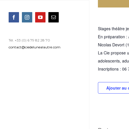
Facebook
Instagram
YouTube
Email
Stages théâtre j
En préparation :
Tél. +33 (0) 6 79 82 28 70
Nicolas Devort (
contact@ciedelunealautre.com
La Cie propose u
adolescents, adu
Inscriptions : 06
Ajouter au 