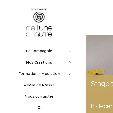
Passer
au
contenu
La Compagnie
Nos Créations
Formation – Médiation
Stage 
Revue de Presse
Nous contacter
8 déce