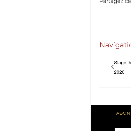
Partagez ce
Navigat
Stage th
2020
ABON