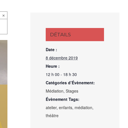
×
DÉTAILS
Date :
8 décembre 2019
Heure :
12 h 00 - 18 h 30
Catégories d’Évènement:
Médiation
,
Stages
Évènement Tags:
atelier
,
enfants
,
médiation
,
théâtre