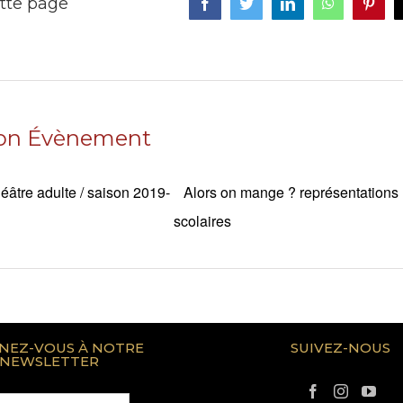
tte page
Facebook
Twitter
LinkedIn
WhatsApp
Pinte
ion Évènement
éâtre adulte / saison 2019-
Alors on mange ? représentations
scolaires
NEZ-VOUS À NOTRE
SUIVEZ-NOUS
NEWSLETTER