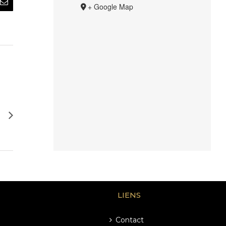
rest
Email
+ Google Map
LIENS
Contact