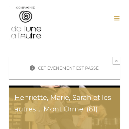
Passer
au
contenu
×
CET ÉVÈNEMENT EST PASSÉ.
Henriette, Marie, Sarah et les
autres … Mont Ormel (61)