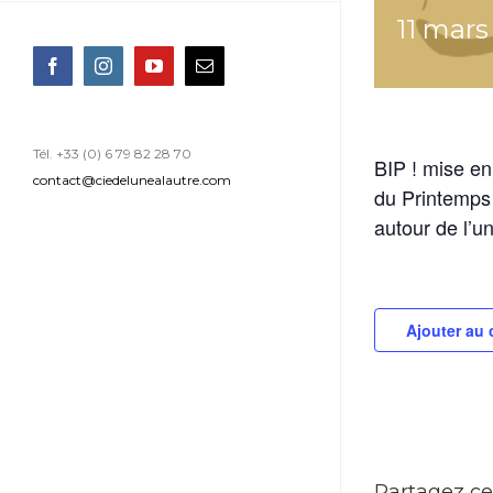
11 mars
Facebook
Instagram
YouTube
Email
Tél. +33 (0) 6 79 82 28 70
BIP ! mise en
contact@ciedelunealautre.com
du Printemps
autour de l’u
Ajouter au 
Partagez ce