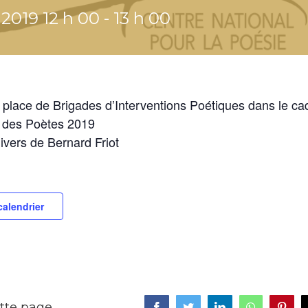
 2019 12 h 00
-
13 h 00
 place de Brigades d’Interventions Poétiques dans le ca
 des Poètes 2019
nivers de Bernard Friot
calendrier
tte page
Facebook
Twitter
LinkedIn
WhatsApp
Pinte