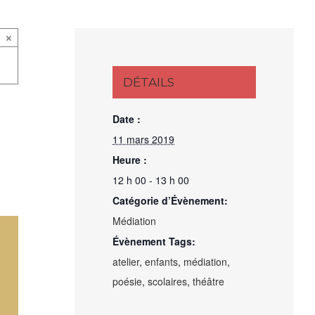
×
DÉTAILS
Date :
11 mars 2019
Heure :
12 h 00 - 13 h 00
Catégorie d’Évènement:
Médiation
Évènement Tags:
atelier
,
enfants
,
médiation
,
poésie
,
scolaires
,
théâtre