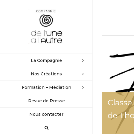
Passer
au
contenu
La Compagnie
Nos Créations
Formation – Médiation
Classe
Revue de Presse
de Th
Nous contacter