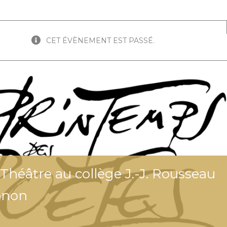
CET ÉVÈNEMENT EST PASSÉ.
 Théâtre au collège J.-J. Rousseau
onon