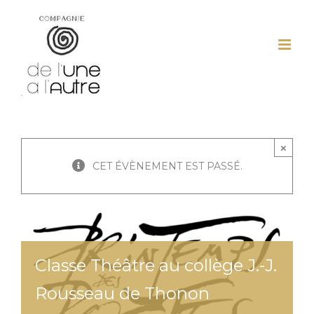
Passer
au
contenu
×
CET ÉVÈNEMENT EST PASSÉ.
Classe Théâtre au collège J.-J.
Rousseau de Thonon