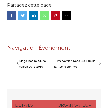
Partagez cette page
Facebook
Twitter
LinkedIn
WhatsApp
Pinterest
Email
Navigation Évènement
Stage théâtre adulte /
Intervention lycée Ste Famille –
saison 2018-2019
la Roche sur Foron
DÉTAILS
ORGANISATEUR