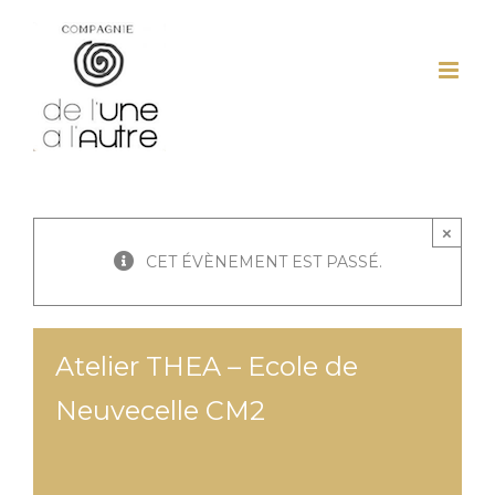
Passer
au
contenu
×
CET ÉVÈNEMENT EST PASSÉ.
Atelier THEA – Ecole de
Neuvecelle CM2