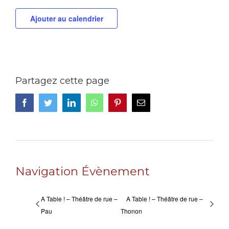
Ajouter au calendrier
Partagez cette page
Facebook
Twitter
LinkedIn
WhatsApp
Pinterest
Email
Navigation Évènement
A Table ! – Théâtre de rue –
A Table ! – Théâtre de rue –
Pau
Thonon