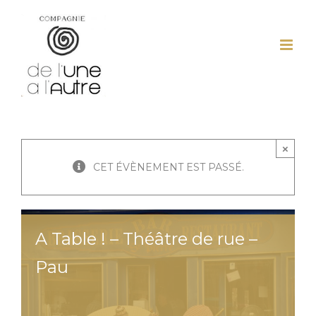
Passer
au
contenu
×
CET ÉVÈNEMENT EST PASSÉ.
A Table ! – Théâtre de rue –
Pau