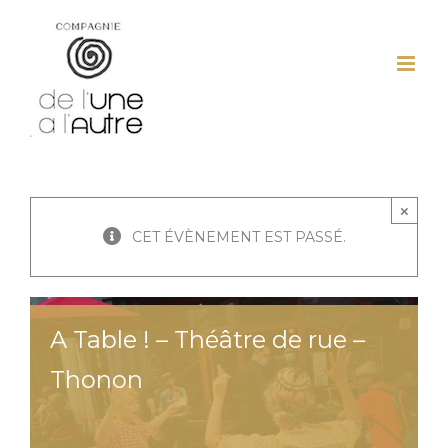
Passer
au
contenu
×
CET ÉVÈNEMENT EST PASSÉ.
A Table ! – Théâtre de rue –
Thonon