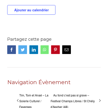
Ajouter au calendrier
Partagez cette page
Facebook
Twitter
LinkedIn
WhatsApp
Pinterest
Email
Navigation Évènement
Tim, Tom et Anaé – La
Au fond c’est pas si grave –
Soierie Culturel /
Festival Champs Libres / St Chély
Faverges
d’Apcher (48)